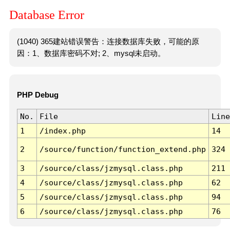
Database Error
(1040) 365建站错误警告：连接数据库失败，可能的原
因：1、数据库密码不对; 2、mysql未启动。
PHP Debug
No.
File
Line
1
/index.php
14
2
/source/function/function_extend.php
324
3
/source/class/jzmysql.class.php
211
4
/source/class/jzmysql.class.php
62
5
/source/class/jzmysql.class.php
94
6
/source/class/jzmysql.class.php
76