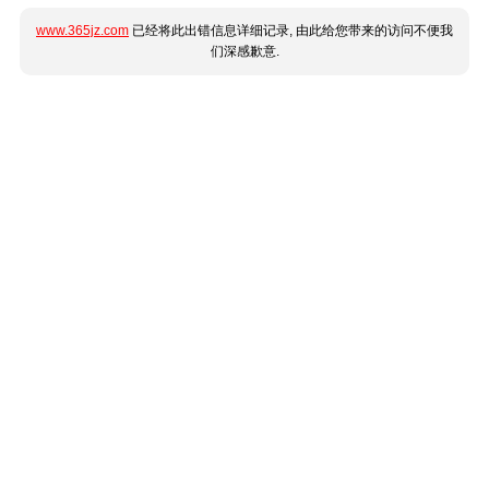
www.365jz.com
已经将此出错信息详细记录, 由此给您带来的访问不便我
们深感歉意.