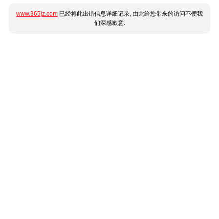
www.365jz.com
已经将此出错信息详细记录, 由此给您带来的访问不便我
们深感歉意.