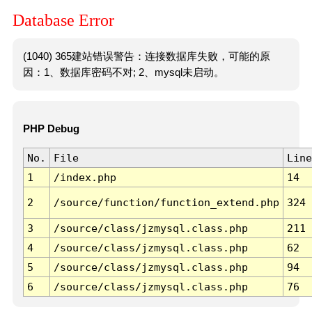
Database Error
(1040) 365建站错误警告：连接数据库失败，可能的原
因：1、数据库密码不对; 2、mysql未启动。
PHP Debug
No.
File
Line
1
/index.php
14
2
/source/function/function_extend.php
324
3
/source/class/jzmysql.class.php
211
4
/source/class/jzmysql.class.php
62
5
/source/class/jzmysql.class.php
94
6
/source/class/jzmysql.class.php
76