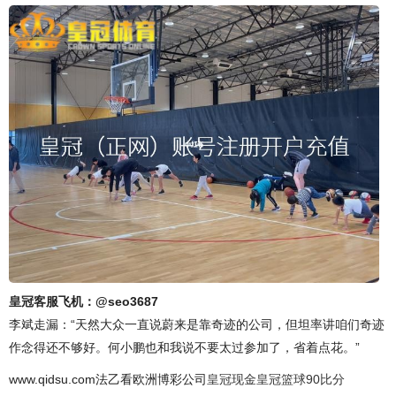
皇冠客服飞机：@seo3687
李斌走漏：“天然大众一直说蔚来是靠奇迹的公司，但坦率讲咱们奇迹
作念得还不够好。何小鹏也和我说不要太过参加了，省着点花。”
www.qidsu.com法乙看欧洲博彩公司
皇冠现金
皇冠篮球90比分