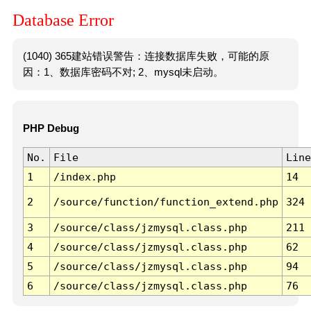
Database Error
(1040) 365建站错误警告：连接数据库失败，可能的原
因：1、数据库密码不对; 2、mysql未启动。
PHP Debug
No.
File
Line
1
/index.php
14
2
/source/function/function_extend.php
324
3
/source/class/jzmysql.class.php
211
4
/source/class/jzmysql.class.php
62
5
/source/class/jzmysql.class.php
94
6
/source/class/jzmysql.class.php
76