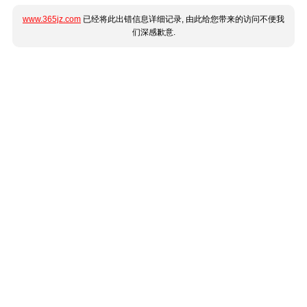
www.365jz.com
已经将此出错信息详细记录, 由此给您带来的访问不便我
们深感歉意.