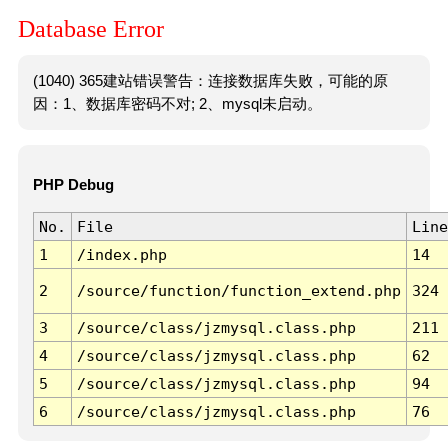
Database Error
(1040) 365建站错误警告：连接数据库失败，可能的原
因：1、数据库密码不对; 2、mysql未启动。
PHP Debug
No.
File
Line
1
/index.php
14
2
/source/function/function_extend.php
324
3
/source/class/jzmysql.class.php
211
4
/source/class/jzmysql.class.php
62
5
/source/class/jzmysql.class.php
94
6
/source/class/jzmysql.class.php
76