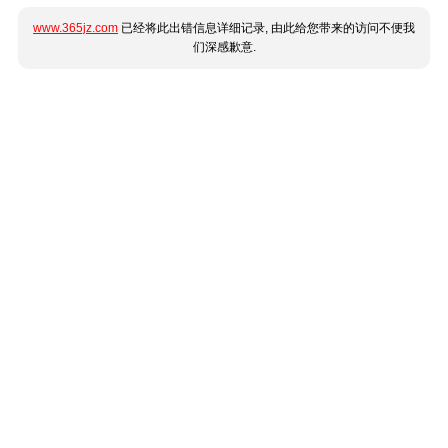
www.365jz.com
已经将此出错信息详细记录, 由此给您带来的访问不便我
们深感歉意.