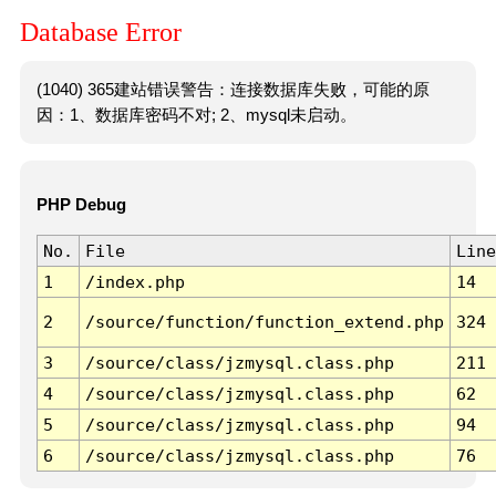
Database Error
(1040) 365建站错误警告：连接数据库失败，可能的原
因：1、数据库密码不对; 2、mysql未启动。
PHP Debug
No.
File
Line
1
/index.php
14
2
/source/function/function_extend.php
324
3
/source/class/jzmysql.class.php
211
4
/source/class/jzmysql.class.php
62
5
/source/class/jzmysql.class.php
94
6
/source/class/jzmysql.class.php
76