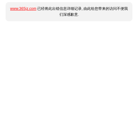
www.365jz.com
已经将此出错信息详细记录, 由此给您带来的访问不便我
们深感歉意.