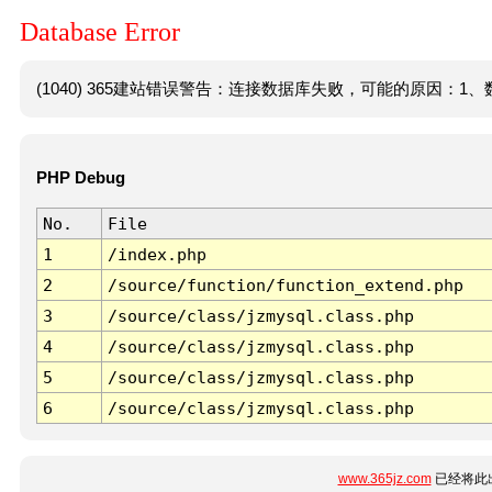
Database Error
(1040) 365建站错误警告：连接数据库失败，可能的原因：1、数
PHP Debug
No.
File
1
/index.php
2
/source/function/function_extend.php
3
/source/class/jzmysql.class.php
4
/source/class/jzmysql.class.php
5
/source/class/jzmysql.class.php
6
/source/class/jzmysql.class.php
www.365jz.com
已经将此