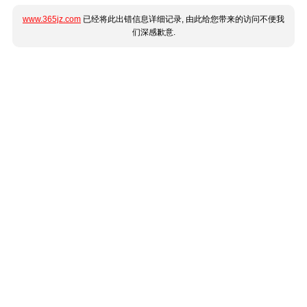
www.365jz.com
已经将此出错信息详细记录, 由此给您带来的访问不便我
们深感歉意.