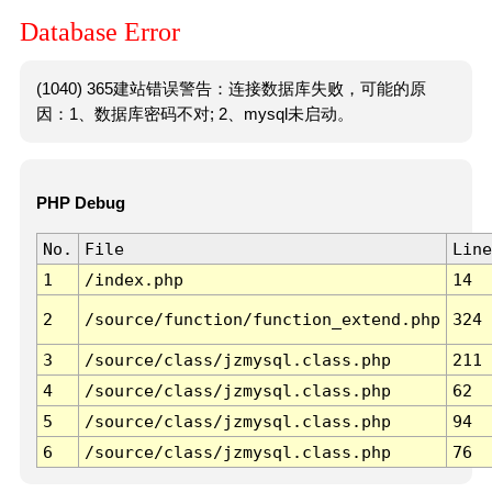
Database Error
(1040) 365建站错误警告：连接数据库失败，可能的原
因：1、数据库密码不对; 2、mysql未启动。
PHP Debug
No.
File
Line
1
/index.php
14
2
/source/function/function_extend.php
324
3
/source/class/jzmysql.class.php
211
4
/source/class/jzmysql.class.php
62
5
/source/class/jzmysql.class.php
94
6
/source/class/jzmysql.class.php
76