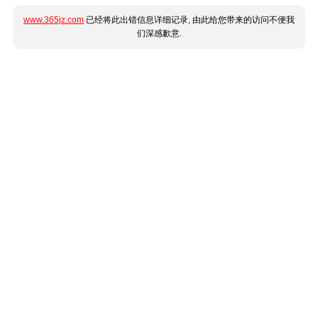
www.365jz.com
已经将此出错信息详细记录, 由此给您带来的访问不便我
们深感歉意.