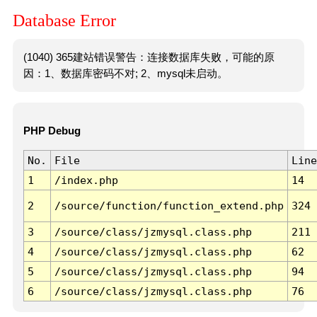
Database Error
(1040) 365建站错误警告：连接数据库失败，可能的原
因：1、数据库密码不对; 2、mysql未启动。
PHP Debug
No.
File
Line
1
/index.php
14
2
/source/function/function_extend.php
324
3
/source/class/jzmysql.class.php
211
4
/source/class/jzmysql.class.php
62
5
/source/class/jzmysql.class.php
94
6
/source/class/jzmysql.class.php
76