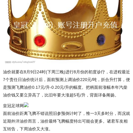
油价就要在8月9日24时(下周三晚)进行8月份的初度诊疗，在进程最近
7个责任日油价统计后，面前预测上调油价220元/吨，折合升打算，便
是预测飞腾油价0.17元/升-0.20元/升的幅度。把柄面前涨幅本年汽柴
油价钱又要立异高了，比旧年要大涨超5毛/升，背面详备阐扬。
皇冠足球网
面前油价距离飞腾不错说照旧参预倒计时了，惟一3天多时分，而况就
近期外洋油价而言，油价最终飞腾幅度特出可能会更多。诸君车友相
互转告，下周油价又大涨。