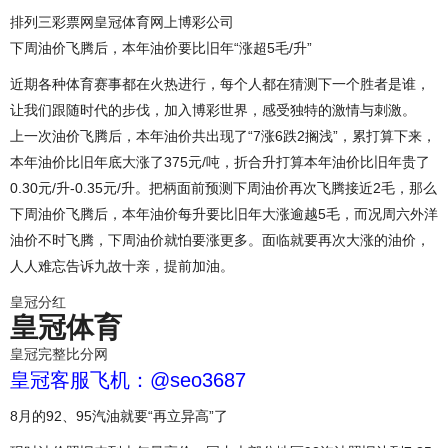
排列三彩票网皇冠体育网上博彩公司
下周油价飞腾后，本年油价要比旧年“涨超5毛/升”
近期各种体育赛事都在火热进行，每个人都在猜测下一个胜者是谁，
让我们跟随时代的步伐，加入博彩世界，感受独特的激情与刺激。
上一次油价飞腾后，本年油价共出现了“7涨6跌2搁浅”，累打算下来，
本年油价比旧年底大涨了375元/吨，折合升打算本年油价比旧年贵了
0.30元/升-0.35元/升。把柄面前预测下周油价再次飞腾接近2毛，那么
下周油价飞腾后，本年油价每升要比旧年大涨逾越5毛，而况周六外洋
油价不时飞腾，下周油价就怕要涨更多。面临就要再次大涨的油价，
人人难忘告诉九故十亲，提前加油。
皇冠分红
皇冠体育
皇冠完整比分网
皇冠客服飞机：@seo3687
8月的92、95汽油就要“再立异高”了