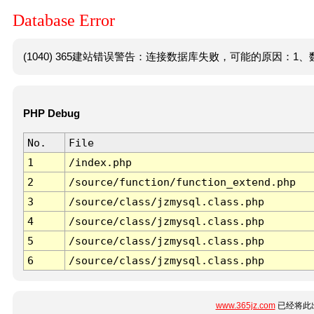
Database Error
(1040) 365建站错误警告：连接数据库失败，可能的原因：1、数
PHP Debug
No.
File
1
/index.php
2
/source/function/function_extend.php
3
/source/class/jzmysql.class.php
4
/source/class/jzmysql.class.php
5
/source/class/jzmysql.class.php
6
/source/class/jzmysql.class.php
www.365jz.com
已经将此