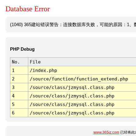
Database Error
(1040) 365建站错误警告：连接数据库失败，可能的原因：1、数
PHP Debug
No.
File
1
/index.php
2
/source/function/function_extend.php
3
/source/class/jzmysql.class.php
4
/source/class/jzmysql.class.php
5
/source/class/jzmysql.class.php
6
/source/class/jzmysql.class.php
www.365jz.com
已经将此