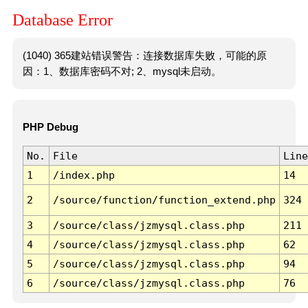
Database Error
(1040) 365建站错误警告：连接数据库失败，可能的原
因：1、数据库密码不对; 2、mysql未启动。
PHP Debug
No.
File
Line
1
/index.php
14
2
/source/function/function_extend.php
324
3
/source/class/jzmysql.class.php
211
4
/source/class/jzmysql.class.php
62
5
/source/class/jzmysql.class.php
94
6
/source/class/jzmysql.class.php
76