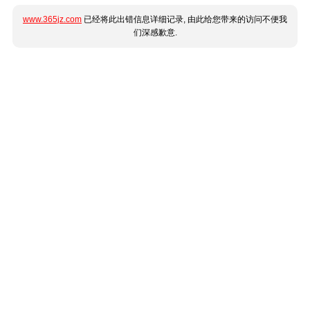
www.365jz.com
已经将此出错信息详细记录, 由此给您带来的访问不便我
们深感歉意.