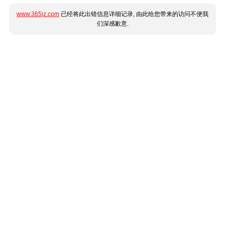
www.365jz.com
已经将此出错信息详细记录, 由此给您带来的访问不便我
们深感歉意.