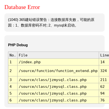
Database Error
(1040) 365建站错误警告：连接数据库失败，可能的原
因：1、数据库密码不对; 2、mysql未启动。
PHP Debug
No.
File
Line
1
/index.php
14
2
/source/function/function_extend.php
324
3
/source/class/jzmysql.class.php
211
4
/source/class/jzmysql.class.php
62
5
/source/class/jzmysql.class.php
94
6
/source/class/jzmysql.class.php
76