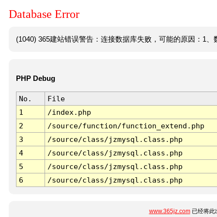
Database Error
(1040) 365建站错误警告：连接数据库失败，可能的原因：1、数
PHP Debug
No.
File
1
/index.php
2
/source/function/function_extend.php
3
/source/class/jzmysql.class.php
4
/source/class/jzmysql.class.php
5
/source/class/jzmysql.class.php
6
/source/class/jzmysql.class.php
www.365jz.com
已经将此