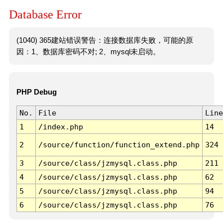
Database Error
(1040) 365建站错误警告：连接数据库失败，可能的原
因：1、数据库密码不对; 2、mysql未启动。
PHP Debug
No.
File
Line
1
/index.php
14
2
/source/function/function_extend.php
324
3
/source/class/jzmysql.class.php
211
4
/source/class/jzmysql.class.php
62
5
/source/class/jzmysql.class.php
94
6
/source/class/jzmysql.class.php
76