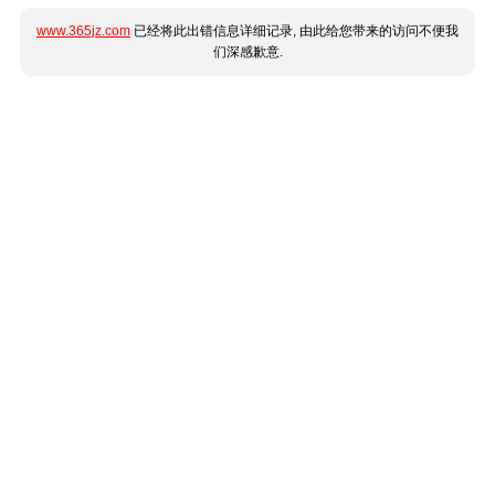
www.365jz.com
已经将此出错信息详细记录, 由此给您带来的访问不便我
们深感歉意.