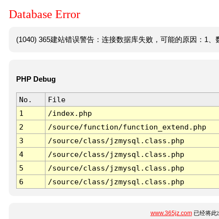
Database Error
(1040) 365建站错误警告：连接数据库失败，可能的原因：1、数
PHP Debug
No.
File
1
/index.php
2
/source/function/function_extend.php
3
/source/class/jzmysql.class.php
4
/source/class/jzmysql.class.php
5
/source/class/jzmysql.class.php
6
/source/class/jzmysql.class.php
www.365jz.com
已经将此