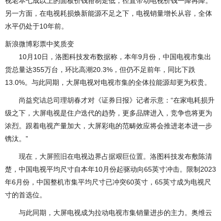
视老本七成以上的面板价钱箝制走低，径直带动电视价钱一降再降。
另一方面，在电视耗损焕新能源不足之下，电视销量增长从容，全体
水平仍处于10年前。
新浪微博彩票中奖质变
10月10日，洛图科技发布数据称，本年9月份，中国电视市集出
货总量达355万台，环比高潮20.3%，但仍不足前年，同比下跌
13.0%。与此同期，大屏电视对电视市集的全体拉能源却更为权贵。
尚益究诘总司理胡春才对《证券日报》记者示意：“在家电耗损升
级之下，大屏电视是住户迭代的趋势，更多品牌进入，竞争也将更为
浓烈。跟着电视产量加大，大屏彩电的范畴效应将会推进老本进一步
镌汰。”
现在，大屏照旧在电视边界占据艰巨位置。洛图科技发布敷陈清
楚，中国电视平均尺寸自本年10月份起驱动向65英寸冲击。限制2023
年6月份，中国整机市集平均尺寸已冲突60英寸，65英寸成为电视尺
寸的首选位。
与此同期，大屏电视成为拉动电视市集销量进步的主力。奥维云