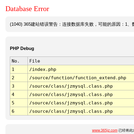
Database Error
(1040) 365建站错误警告：连接数据库失败，可能的原因：1、数
PHP Debug
No.
File
1
/index.php
2
/source/function/function_extend.php
3
/source/class/jzmysql.class.php
4
/source/class/jzmysql.class.php
5
/source/class/jzmysql.class.php
6
/source/class/jzmysql.class.php
www.365jz.com
已经将此