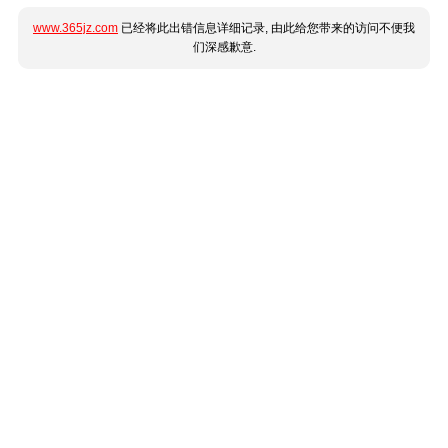
www.365jz.com
已经将此出错信息详细记录, 由此给您带来的访问不便我
们深感歉意.