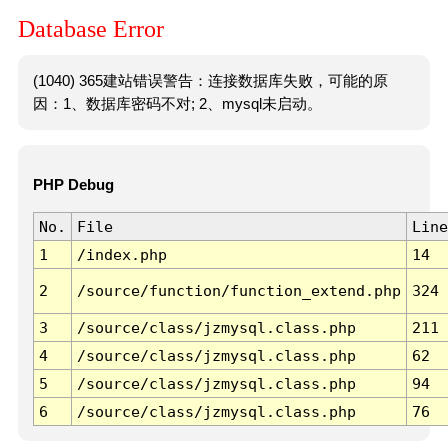
Database Error
(1040) 365建站错误警告：连接数据库失败，可能的原
因：1、数据库密码不对; 2、mysql未启动。
PHP Debug
No.
File
Line
1
/index.php
14
2
/source/function/function_extend.php
324
3
/source/class/jzmysql.class.php
211
4
/source/class/jzmysql.class.php
62
5
/source/class/jzmysql.class.php
94
6
/source/class/jzmysql.class.php
76