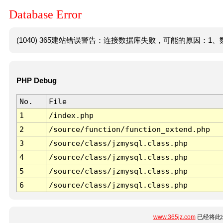
Database Error
(1040) 365建站错误警告：连接数据库失败，可能的原因：1、数
PHP Debug
No.
File
1
/index.php
2
/source/function/function_extend.php
3
/source/class/jzmysql.class.php
4
/source/class/jzmysql.class.php
5
/source/class/jzmysql.class.php
6
/source/class/jzmysql.class.php
www.365jz.com
已经将此