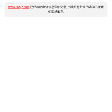
www.365jz.com
已经将此出错信息详细记录, 由此给您带来的访问不便我
们深感歉意.