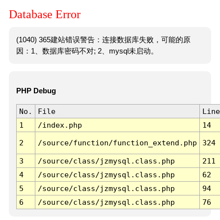
Database Error
(1040) 365建站错误警告：连接数据库失败，可能的原
因：1、数据库密码不对; 2、mysql未启动。
PHP Debug
No.
File
Line
1
/index.php
14
2
/source/function/function_extend.php
324
3
/source/class/jzmysql.class.php
211
4
/source/class/jzmysql.class.php
62
5
/source/class/jzmysql.class.php
94
6
/source/class/jzmysql.class.php
76