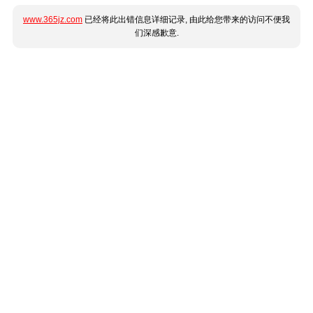
www.365jz.com
已经将此出错信息详细记录, 由此给您带来的访问不便我
们深感歉意.