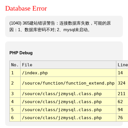
Database Error
(1040) 365建站错误警告：连接数据库失败，可能的原
因：1、数据库密码不对; 2、mysql未启动。
PHP Debug
No.
File
Line
1
/index.php
14
2
/source/function/function_extend.php
324
3
/source/class/jzmysql.class.php
211
4
/source/class/jzmysql.class.php
62
5
/source/class/jzmysql.class.php
94
6
/source/class/jzmysql.class.php
76