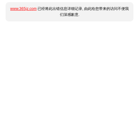
www.365jz.com
已经将此出错信息详细记录, 由此给您带来的访问不便我
们深感歉意.