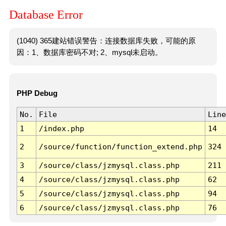
Database Error
(1040) 365建站错误警告：连接数据库失败，可能的原
因：1、数据库密码不对; 2、mysql未启动。
PHP Debug
No.
File
Line
1
/index.php
14
2
/source/function/function_extend.php
324
3
/source/class/jzmysql.class.php
211
4
/source/class/jzmysql.class.php
62
5
/source/class/jzmysql.class.php
94
6
/source/class/jzmysql.class.php
76