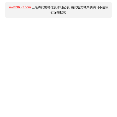
www.365jz.com
已经将此出错信息详细记录, 由此给您带来的访问不便我
们深感歉意.