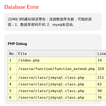
Database Error
(1040) 365建站错误警告：连接数据库失败，可能的原
因：1、数据库密码不对; 2、mysql未启动。
PHP Debug
No.
File
Line
1
/index.php
14
2
/source/function/function_extend.php
324
3
/source/class/jzmysql.class.php
211
4
/source/class/jzmysql.class.php
62
5
/source/class/jzmysql.class.php
94
6
/source/class/jzmysql.class.php
76