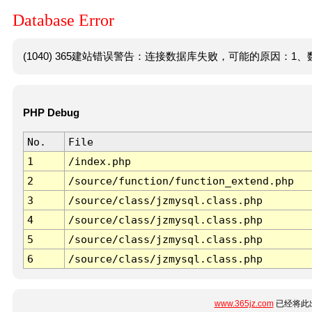
Database Error
(1040) 365建站错误警告：连接数据库失败，可能的原因：1、数
PHP Debug
No.
File
1
/index.php
2
/source/function/function_extend.php
3
/source/class/jzmysql.class.php
4
/source/class/jzmysql.class.php
5
/source/class/jzmysql.class.php
6
/source/class/jzmysql.class.php
www.365jz.com
已经将此