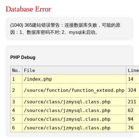
Database Error
(1040) 365建站错误警告：连接数据库失败，可能的原
因：1、数据库密码不对; 2、mysql未启动。
PHP Debug
No.
File
Line
1
/index.php
14
2
/source/function/function_extend.php
324
3
/source/class/jzmysql.class.php
211
4
/source/class/jzmysql.class.php
62
5
/source/class/jzmysql.class.php
94
6
/source/class/jzmysql.class.php
76