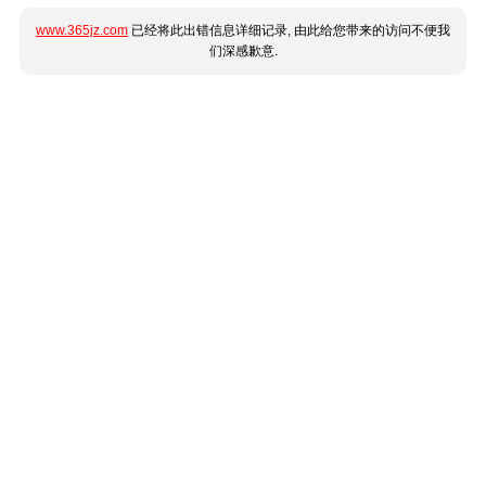
www.365jz.com
已经将此出错信息详细记录, 由此给您带来的访问不便我
们深感歉意.