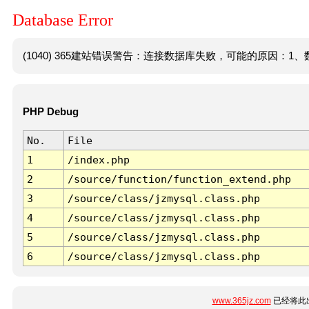
Database Error
(1040) 365建站错误警告：连接数据库失败，可能的原因：1、数
PHP Debug
No.
File
1
/index.php
2
/source/function/function_extend.php
3
/source/class/jzmysql.class.php
4
/source/class/jzmysql.class.php
5
/source/class/jzmysql.class.php
6
/source/class/jzmysql.class.php
www.365jz.com
已经将此