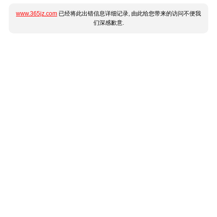
www.365jz.com
已经将此出错信息详细记录, 由此给您带来的访问不便我
们深感歉意.