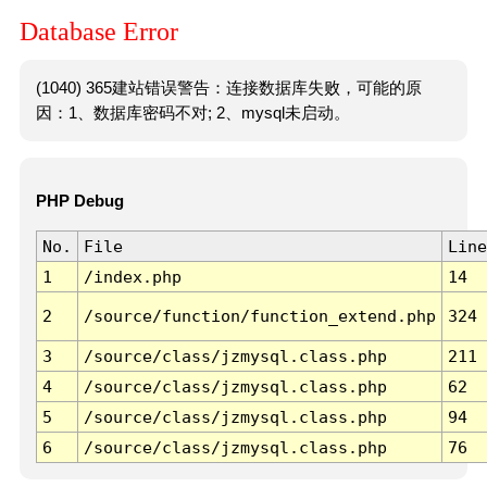
Database Error
(1040) 365建站错误警告：连接数据库失败，可能的原
因：1、数据库密码不对; 2、mysql未启动。
PHP Debug
No.
File
Line
1
/index.php
14
2
/source/function/function_extend.php
324
3
/source/class/jzmysql.class.php
211
4
/source/class/jzmysql.class.php
62
5
/source/class/jzmysql.class.php
94
6
/source/class/jzmysql.class.php
76