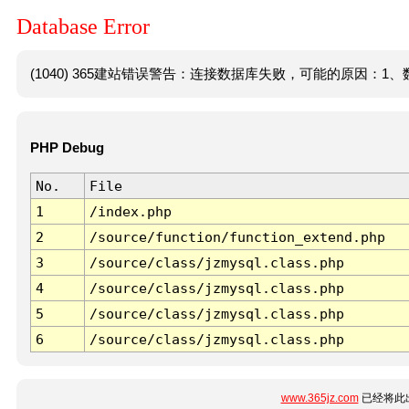
Database Error
(1040) 365建站错误警告：连接数据库失败，可能的原因：1、数
PHP Debug
No.
File
1
/index.php
2
/source/function/function_extend.php
3
/source/class/jzmysql.class.php
4
/source/class/jzmysql.class.php
5
/source/class/jzmysql.class.php
6
/source/class/jzmysql.class.php
www.365jz.com
已经将此