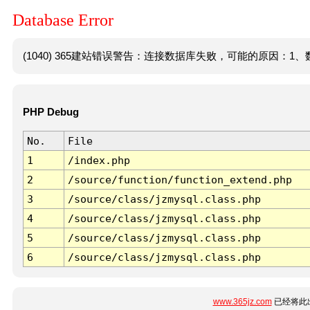
Database Error
(1040) 365建站错误警告：连接数据库失败，可能的原因：1、数
PHP Debug
No.
File
1
/index.php
2
/source/function/function_extend.php
3
/source/class/jzmysql.class.php
4
/source/class/jzmysql.class.php
5
/source/class/jzmysql.class.php
6
/source/class/jzmysql.class.php
www.365jz.com
已经将此