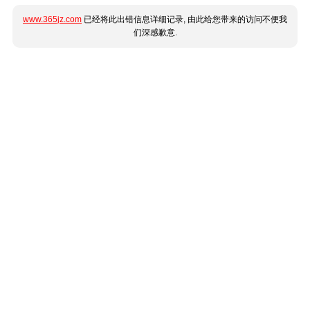
www.365jz.com
已经将此出错信息详细记录, 由此给您带来的访问不便我
们深感歉意.