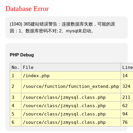
Database Error
(1040) 365建站错误警告：连接数据库失败，可能的原
因：1、数据库密码不对; 2、mysql未启动。
PHP Debug
No.
File
Line
1
/index.php
14
2
/source/function/function_extend.php
324
3
/source/class/jzmysql.class.php
211
4
/source/class/jzmysql.class.php
62
5
/source/class/jzmysql.class.php
94
6
/source/class/jzmysql.class.php
76