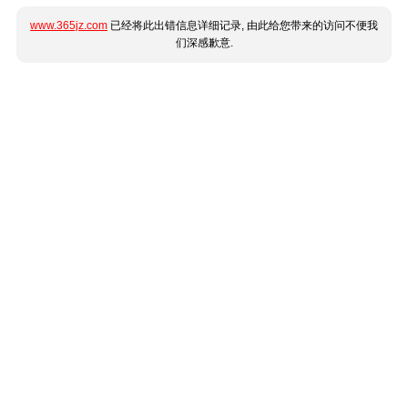
www.365jz.com
已经将此出错信息详细记录, 由此给您带来的访问不便我
们深感歉意.