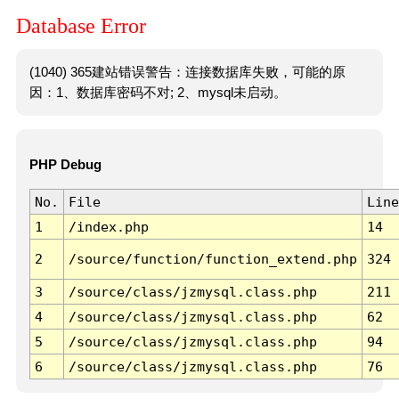
Database Error
(1040) 365建站错误警告：连接数据库失败，可能的原
因：1、数据库密码不对; 2、mysql未启动。
PHP Debug
No.
File
Line
1
/index.php
14
2
/source/function/function_extend.php
324
3
/source/class/jzmysql.class.php
211
4
/source/class/jzmysql.class.php
62
5
/source/class/jzmysql.class.php
94
6
/source/class/jzmysql.class.php
76