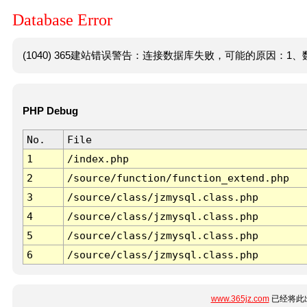
Database Error
(1040) 365建站错误警告：连接数据库失败，可能的原因：1、数
PHP Debug
No.
File
1
/index.php
2
/source/function/function_extend.php
3
/source/class/jzmysql.class.php
4
/source/class/jzmysql.class.php
5
/source/class/jzmysql.class.php
6
/source/class/jzmysql.class.php
www.365jz.com
已经将此