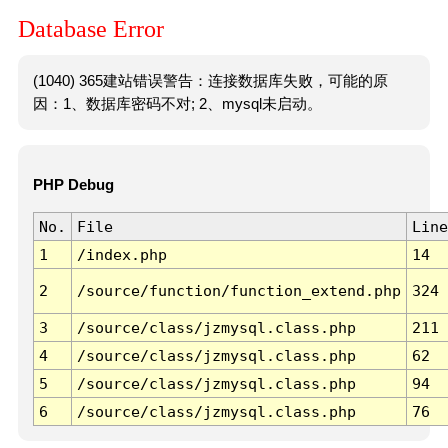
Database Error
(1040) 365建站错误警告：连接数据库失败，可能的原
因：1、数据库密码不对; 2、mysql未启动。
PHP Debug
No.
File
Line
1
/index.php
14
2
/source/function/function_extend.php
324
3
/source/class/jzmysql.class.php
211
4
/source/class/jzmysql.class.php
62
5
/source/class/jzmysql.class.php
94
6
/source/class/jzmysql.class.php
76