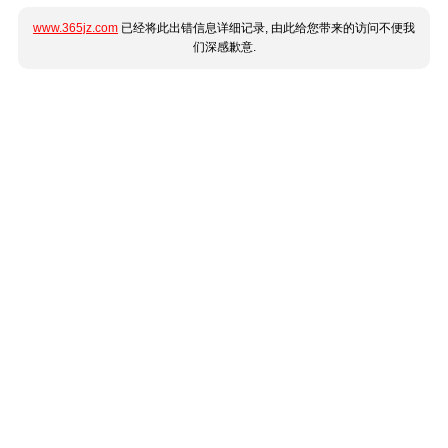
www.365jz.com
已经将此出错信息详细记录, 由此给您带来的访问不便我
们深感歉意.