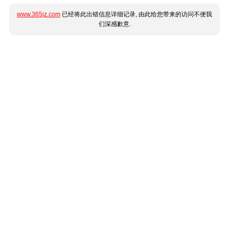
www.365jz.com
已经将此出错信息详细记录, 由此给您带来的访问不便我
们深感歉意.