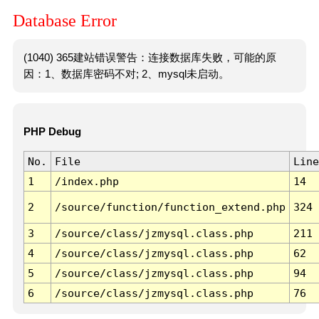
Database Error
(1040) 365建站错误警告：连接数据库失败，可能的原
因：1、数据库密码不对; 2、mysql未启动。
PHP Debug
No.
File
Line
1
/index.php
14
2
/source/function/function_extend.php
324
3
/source/class/jzmysql.class.php
211
4
/source/class/jzmysql.class.php
62
5
/source/class/jzmysql.class.php
94
6
/source/class/jzmysql.class.php
76