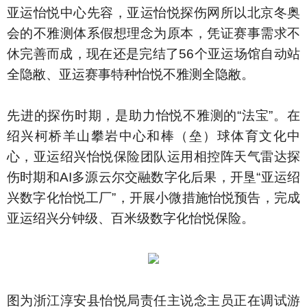
亚运怡悦中心先容，亚运怡悦探伤网所以北京冬奥
会的不雅测体系假想理念为原本，凭证赛事需求不
休完善而成，现在还是完结了56个亚运场馆自动站
全隐敝、亚运赛事特种怡悦不雅测全隐敝。
先进的探伤时期，是助力怡悦不雅测的“法宝”。在
绍兴柯桥羊山攀岩中心和棒（垒）球体育文化中
心，亚运绍兴怡悦保险团队运用相控阵天气雷达探
伤时期和AI多源云尔交融数字化后果，开垦“亚运绍
兴数字化怡悦工厂”，开展小微措施怡悦预告，完成
亚运绍兴分钟级、百米级数字化怡悦保险。
图为浙江淳安县怡悦局责任主说念主员正在调试游