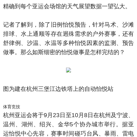
精确到每个亚运会场馆的天气展望数据一望弘大。
记者了解到，除了旧例怡悦预告，针对马术、沙滩
排球、水上通顺等存在迥殊需求的户外赛事，还有
舒律例、沙温、水温等多种怡悦因素的监测、预告
做事。那么如斯细密的怡悦做事是怎样完结的？
图为建在杭州三堡江边铁塔上的自动怡悦站
体育竞技
杭州亚运会将于9月23日至10月8日在杭州及宁波、
温州、湖州、绍兴、金华5个协办城市举行。据亚
运怡悦中心先容，赛事时间碰巧台风、暴雨、雷电