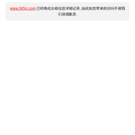
www.365jz.com
已经将此出错信息详细记录, 由此给您带来的访问不便我
们深感歉意.