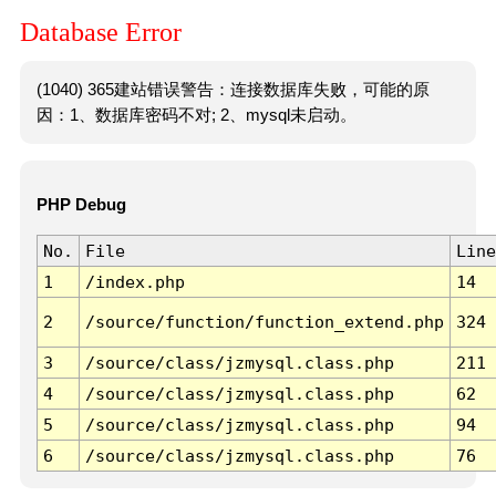
Database Error
(1040) 365建站错误警告：连接数据库失败，可能的原
因：1、数据库密码不对; 2、mysql未启动。
PHP Debug
No.
File
Line
1
/index.php
14
2
/source/function/function_extend.php
324
3
/source/class/jzmysql.class.php
211
4
/source/class/jzmysql.class.php
62
5
/source/class/jzmysql.class.php
94
6
/source/class/jzmysql.class.php
76