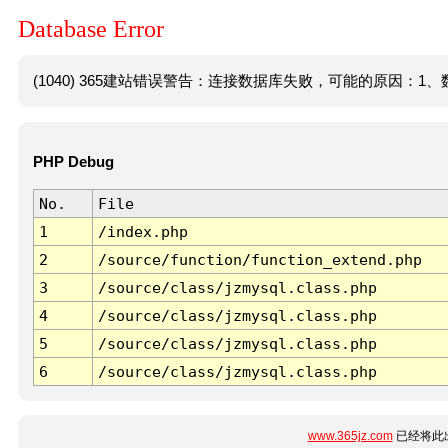
Database Error
(1040) 365建站错误警告：连接数据库失败，可能的原因：1、数
PHP Debug
No.
File
1
/index.php
2
/source/function/function_extend.php
3
/source/class/jzmysql.class.php
4
/source/class/jzmysql.class.php
5
/source/class/jzmysql.class.php
6
/source/class/jzmysql.class.php
www.365jz.com
已经将此