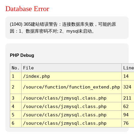
Database Error
(1040) 365建站错误警告：连接数据库失败，可能的原
因：1、数据库密码不对; 2、mysql未启动。
PHP Debug
No.
File
Line
1
/index.php
14
2
/source/function/function_extend.php
324
3
/source/class/jzmysql.class.php
211
4
/source/class/jzmysql.class.php
62
5
/source/class/jzmysql.class.php
94
6
/source/class/jzmysql.class.php
76