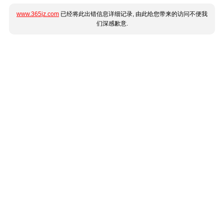
www.365jz.com
已经将此出错信息详细记录, 由此给您带来的访问不便我
们深感歉意.