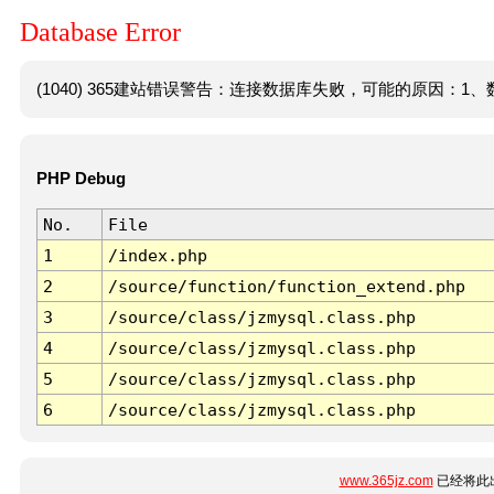
Database Error
(1040) 365建站错误警告：连接数据库失败，可能的原因：1、数
PHP Debug
No.
File
1
/index.php
2
/source/function/function_extend.php
3
/source/class/jzmysql.class.php
4
/source/class/jzmysql.class.php
5
/source/class/jzmysql.class.php
6
/source/class/jzmysql.class.php
www.365jz.com
已经将此