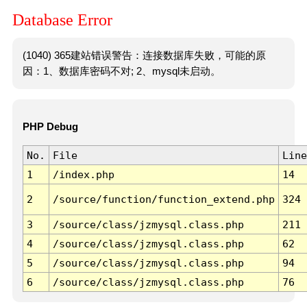
Database Error
(1040) 365建站错误警告：连接数据库失败，可能的原
因：1、数据库密码不对; 2、mysql未启动。
PHP Debug
No.
File
Line
1
/index.php
14
2
/source/function/function_extend.php
324
3
/source/class/jzmysql.class.php
211
4
/source/class/jzmysql.class.php
62
5
/source/class/jzmysql.class.php
94
6
/source/class/jzmysql.class.php
76