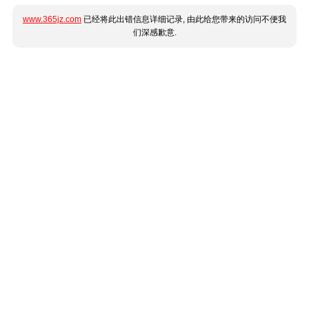
www.365jz.com
已经将此出错信息详细记录, 由此给您带来的访问不便我
们深感歉意.