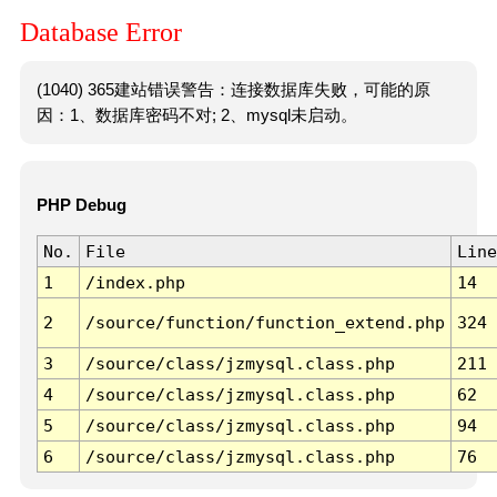
Database Error
(1040) 365建站错误警告：连接数据库失败，可能的原
因：1、数据库密码不对; 2、mysql未启动。
PHP Debug
No.
File
Line
1
/index.php
14
2
/source/function/function_extend.php
324
3
/source/class/jzmysql.class.php
211
4
/source/class/jzmysql.class.php
62
5
/source/class/jzmysql.class.php
94
6
/source/class/jzmysql.class.php
76