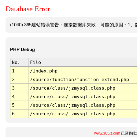
Database Error
(1040) 365建站错误警告：连接数据库失败，可能的原因：1、数
PHP Debug
No.
File
1
/index.php
2
/source/function/function_extend.php
3
/source/class/jzmysql.class.php
4
/source/class/jzmysql.class.php
5
/source/class/jzmysql.class.php
6
/source/class/jzmysql.class.php
www.365jz.com
已经将此