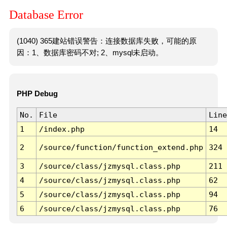
Database Error
(1040) 365建站错误警告：连接数据库失败，可能的原
因：1、数据库密码不对; 2、mysql未启动。
PHP Debug
No.
File
Line
1
/index.php
14
2
/source/function/function_extend.php
324
3
/source/class/jzmysql.class.php
211
4
/source/class/jzmysql.class.php
62
5
/source/class/jzmysql.class.php
94
6
/source/class/jzmysql.class.php
76