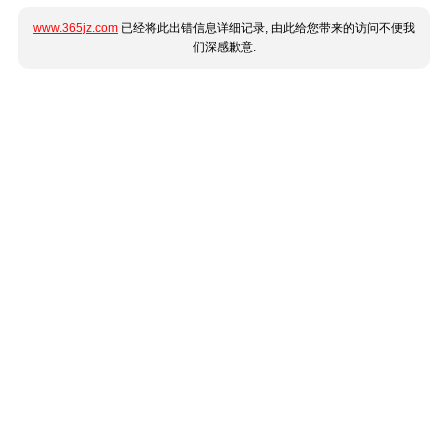
www.365jz.com
已经将此出错信息详细记录, 由此给您带来的访问不便我
们深感歉意.