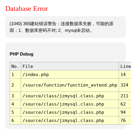
Database Error
(1040) 365建站错误警告：连接数据库失败，可能的原
因：1、数据库密码不对; 2、mysql未启动。
PHP Debug
No.
File
Line
1
/index.php
14
2
/source/function/function_extend.php
324
3
/source/class/jzmysql.class.php
211
4
/source/class/jzmysql.class.php
62
5
/source/class/jzmysql.class.php
94
6
/source/class/jzmysql.class.php
76