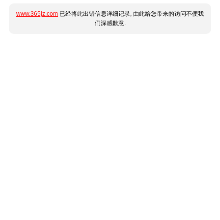
www.365jz.com
已经将此出错信息详细记录, 由此给您带来的访问不便我
们深感歉意.