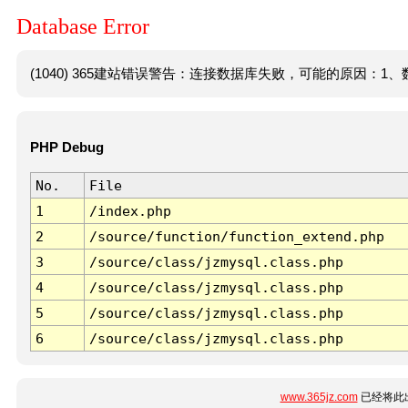
Database Error
(1040) 365建站错误警告：连接数据库失败，可能的原因：1、数
PHP Debug
No.
File
1
/index.php
2
/source/function/function_extend.php
3
/source/class/jzmysql.class.php
4
/source/class/jzmysql.class.php
5
/source/class/jzmysql.class.php
6
/source/class/jzmysql.class.php
www.365jz.com
已经将此