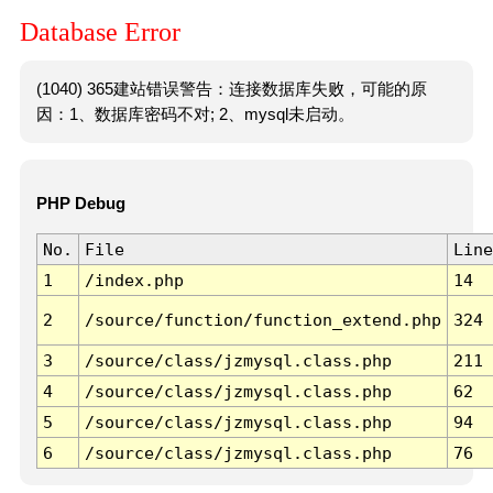
Database Error
(1040) 365建站错误警告：连接数据库失败，可能的原
因：1、数据库密码不对; 2、mysql未启动。
PHP Debug
No.
File
Line
1
/index.php
14
2
/source/function/function_extend.php
324
3
/source/class/jzmysql.class.php
211
4
/source/class/jzmysql.class.php
62
5
/source/class/jzmysql.class.php
94
6
/source/class/jzmysql.class.php
76