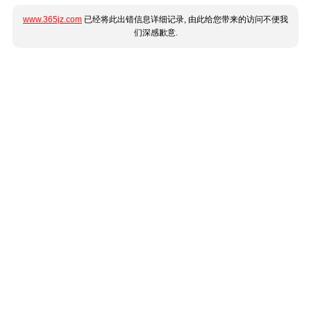
www.365jz.com
已经将此出错信息详细记录, 由此给您带来的访问不便我
们深感歉意.