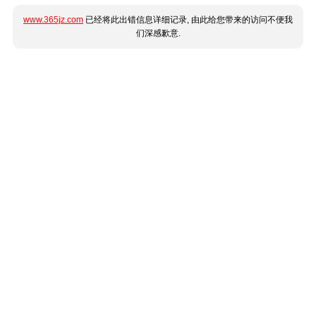
www.365jz.com
已经将此出错信息详细记录, 由此给您带来的访问不便我
们深感歉意.