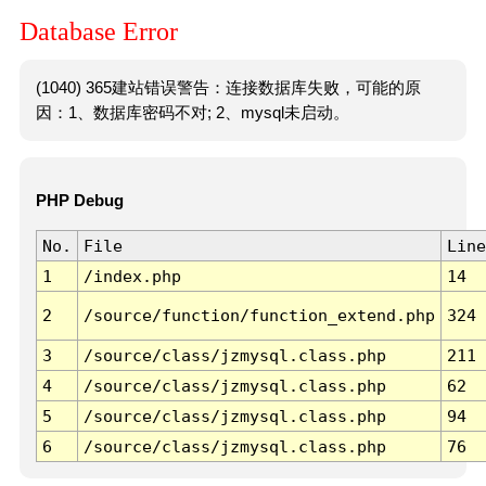
Database Error
(1040) 365建站错误警告：连接数据库失败，可能的原
因：1、数据库密码不对; 2、mysql未启动。
PHP Debug
No.
File
Line
1
/index.php
14
2
/source/function/function_extend.php
324
3
/source/class/jzmysql.class.php
211
4
/source/class/jzmysql.class.php
62
5
/source/class/jzmysql.class.php
94
6
/source/class/jzmysql.class.php
76