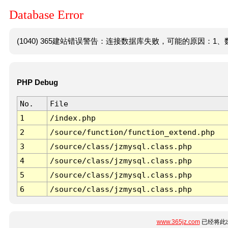
Database Error
(1040) 365建站错误警告：连接数据库失败，可能的原因：1、数
PHP Debug
No.
File
1
/index.php
2
/source/function/function_extend.php
3
/source/class/jzmysql.class.php
4
/source/class/jzmysql.class.php
5
/source/class/jzmysql.class.php
6
/source/class/jzmysql.class.php
www.365jz.com
已经将此